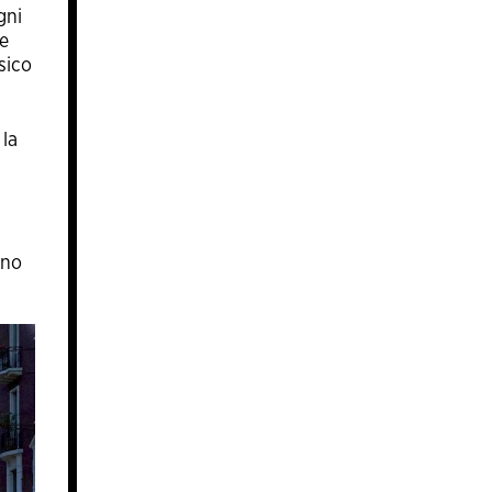
gni
 e
sico
 la
nno