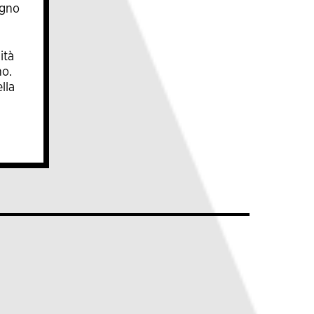
egno
ità
no.
lla