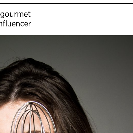
agourmet
 influencer