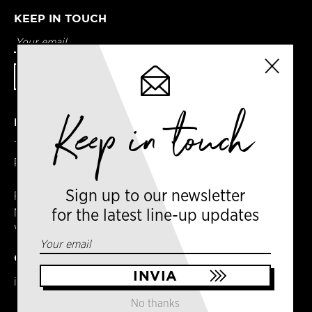
KEEP IN TOUCH
Keep in touch
DETAILS
Terms & Conditions
Privacy Policy
Sign up to our newsletter
Registered in England
No. 14065481
for the latest line-up updates
VAT No. GB 414061245
CONTACT US
info@milancoffeefestival.com
No thanks