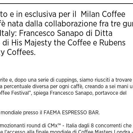
to e in esclusiva per il Milan Coffee
fè nata dalla collaborazione fra tre gu
 Italy: Francesco Sanapo di
Ditta
 di
His Majesty the Coffee
e Rubens
ty Coffees
.
ite e, dopo una serie di cuppings, siamo riusciti a trovare
una percentuale diversa per ogni caffè, creando a sei mani 
ffee Festival”, spiega Francesco Sanapo, portavoce del
a mondiale presso il
FAEMA ESPRESSO BAR
.
 emozionanti round di
CMx™ - Ital
ia dagli 8 concorrenti che 
 e l’accesso alla finale mondiale di Coffee Masters Londra 