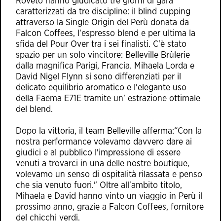
Roveto hanno giudicato tre giorni di gara
caratterizzati da tre discipline: il blind cupping
attraverso la Single Origin del Perù donata da
Falcon Coffees, l'espresso blend e per ultima la
sfida del Pour Over tra i sei finalisti. C'è stato
spazio per un solo vincitore: Belleville Brûlerie
dalla magnifica Parigi, Francia. Mihaela Lorda e
David Nigel Flynn si sono differenziati per il
delicato equilibrio aromatico e l'elegante uso
della Faema E71E tramite un' estrazione ottimale
del blend.
Dopo la vittoria, il team Belleville afferma:“Con la
nostra performance volevamo davvero dare ai
giudici e al pubblico l'impressione di essere
venuti a trovarci in una delle nostre boutique,
volevamo un senso di ospitalità rilassata e penso
che sia venuto fuori." Oltre all'ambito titolo,
Mihaela e David hanno vinto un viaggio in Perù il
prossimo anno, grazie a Falcon Coffees, fornitore
del chicchi verdi.