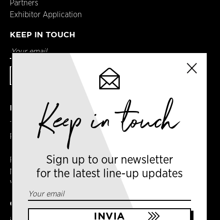
Partners
Exhibitor Application
KEEP IN TOUCH
Keep in touch
DETAILS
Terms & Conditions
Privacy Policy
Sign up to our newsletter
Registered in England
No. 14065481
for the latest line-up updates
VAT No. GB 414061245
CONTACT US