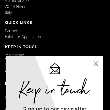
Via Tortona 27
20144 Milan
Italy
QUICK LINKS
Partners
Exhibitor Application
KEEP IN TOUCH
Keep in touch
DETAILS
Terms & Conditions
Privacy Policy
Sign up to our newsletter
Registered in England